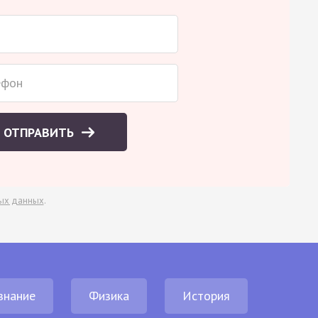
ОТПРАВИТЬ
ых данных
.
знание
Физика
История