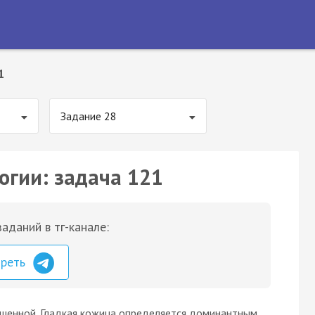
1
Задание 28
огии: задача 121
аданий в тг-канале:
треть
шенной. Гладкая кожица определяется доминантным