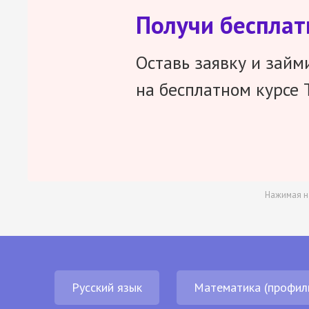
Получи беспла
Оставь заявку и займ
на бесплатном курсе 
Нажимая н
Русский язык
Математика (профил