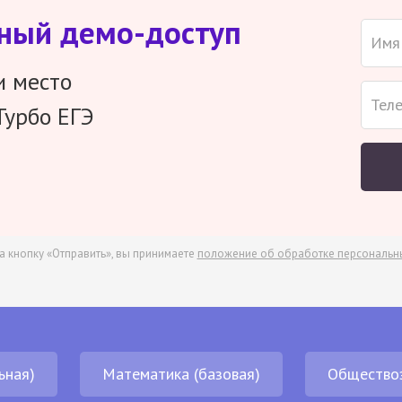
тный демо-доступ
и место
Турбо ЕГЭ
а кнопку «Отправить», вы принимаете
положение об обработке персональн
ьная)
Математика (базовая)
Общество