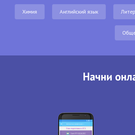
Химия
Английский язык
Литер
Обще
Начни онла