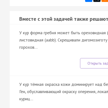
Вместе с этой задачей также решают
У кур форма гребня может быть ореховидная (А
листовидная (ааbb). Скрещивали дигомозиготу
горохов…
У кур тёмная окраска кожи доминирует над бе
Ген, обуславливающий окраску оперения, лока
куриц…