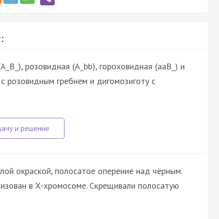
:
_В_), розовидная (А_bb), гороховидная (ааВ_) и
 с розовидным гребнем и дигомозиготу с
лой окраской, полосатое оперение над чёрным.
лизован в Х-хромосоме. Скрещивали полосатую