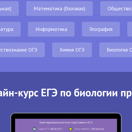
ьная)
Математика (базовая)
Общество
атура
Информатика
География
ствознание ОГЭ
Химия ОГЭ
Биология 
йн-курс ЕГЭ по биологии п