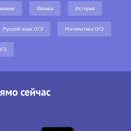
знание
Физика
История
Русский язык ОГЭ
Математика ОГЭ
ОГЭ
рямо сейчас