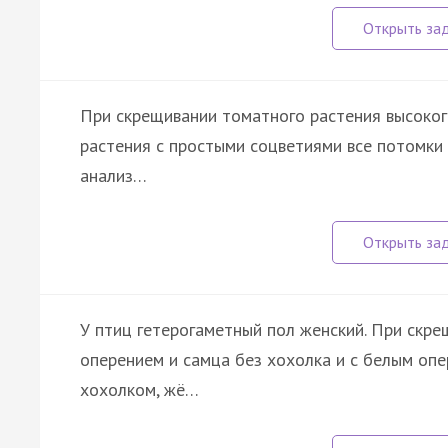
При скрещивании томатного растения высоког
растения с простыми соцветиями все потомки 
анализ…
У птиц гетерогаметный пол женский. При скре
оперением и самца без хохолка и с белым опе
хохолком, жё…