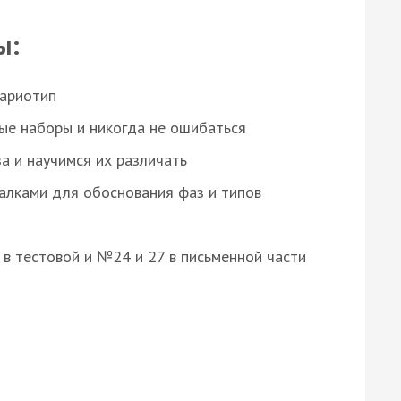
ы:
кариотип
ые наборы и никогда не ошибаться
а и научимся их различать
алками для обоснования фаз и типов
8 в тестовой и №24 и 27 в письменной части