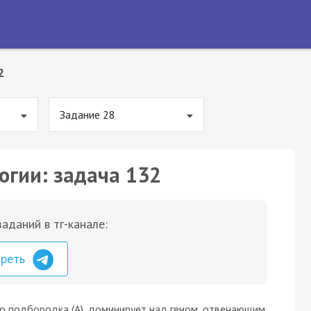
2
Задание 28
огии: задача 132
аданий в тг-канале:
треть
го подбородка (А), доминирует над геном, отвечающим