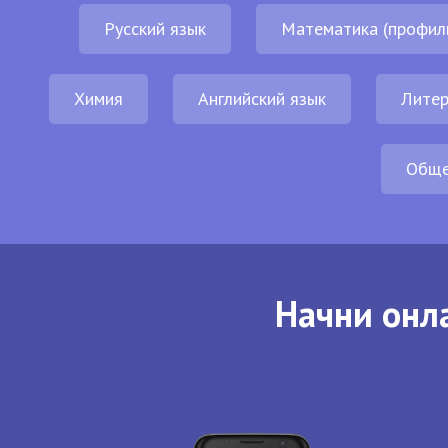
Русский язык
Математика (профил
Химия
Английский язык
Литер
Обще
Начни онла