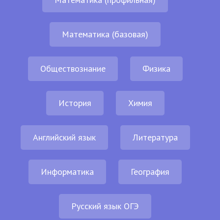
Математика (базовая)
Обществознание
Физика
История
Химия
Английский язык
Литература
Информатика
География
Русский язык ОГЭ