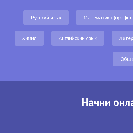
Русский язык
Математика (профил
Химия
Английский язык
Литер
Обще
Начни онла