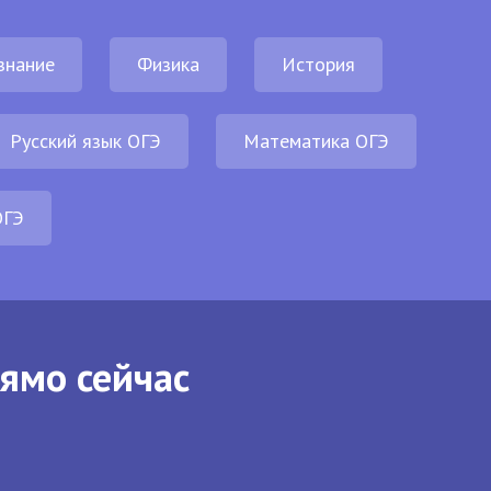
знание
Физика
История
Русский язык ОГЭ
Математика ОГЭ
ОГЭ
рямо сейчас