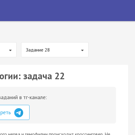
Задание 28
огии: задача 22
аданий в тг-канале:
треть
ого нерва и гемофилии происходит кроссинговер. Не