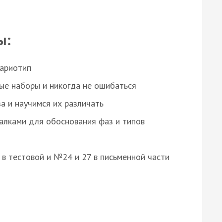
ы:
кариотип
ые наборы и никогда не ошибаться
а и научимся их различать
алками для обоснования фаз и типов
8 в тестовой и №24 и 27 в письменной части