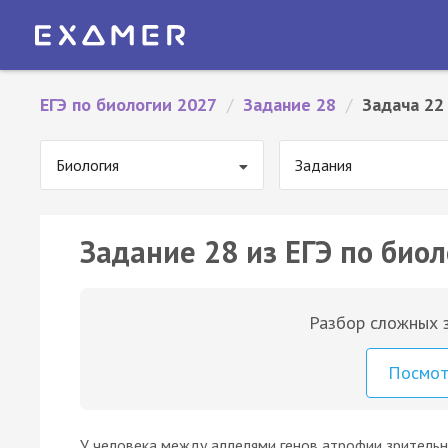
ЕГЭ по биологии 2027
/
Задание 28
/
Задача 22
Биология
Задания
Задание 28 из ЕГЭ по биол
Разбор сложных з
Посмо
У человека между аллелями генов атрофии зрительн