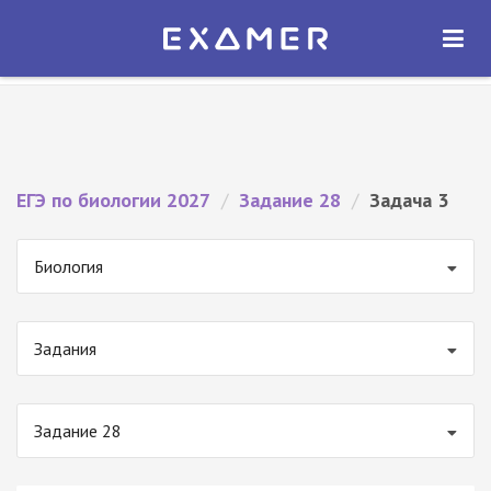
Экзамер — ЕГЭ 2027
×
ОТКРЫТЬ
Экзамер
Бесплатно - В Google Play
ЕГЭ по биологии 2027
/
Задание 28
/
Задача 3
Биология
Задания
Задание 28