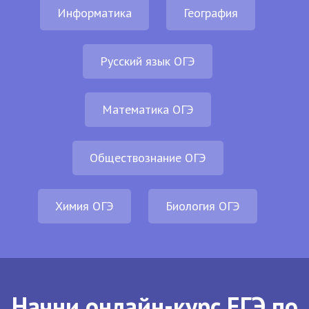
Информатика
География
Русский язык ОГЭ
Математика ОГЭ
Обществознание ОГЭ
Химия ОГЭ
Биология ОГЭ
Начни онлайн-курс ЕГЭ по