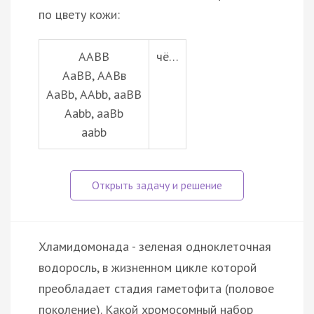
по цвету кожи:
ААВВ
чё…
АаВВ, ААВв
АаВb, ААbb, ааВВ
Ааbb, ааВb
ааbb
Хламидомонада - зеленая одноклеточная
водоросль, в жизненном цикле которой
преобладает стадия гаметофита (половое
поколение). Какой хромосомный набор