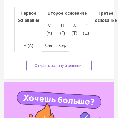
Первое
Второе основание
Третье
основание
основание
У
Ц
А
Г
(А)
(Г)
(Т)
(Ц)
Фен
Сер
У (А)