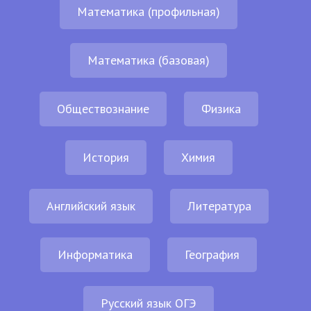
Математика (профильная)
Математика (базовая)
Обществознание
Физика
История
Химия
Английский язык
Литература
Информатика
География
Русский язык ОГЭ