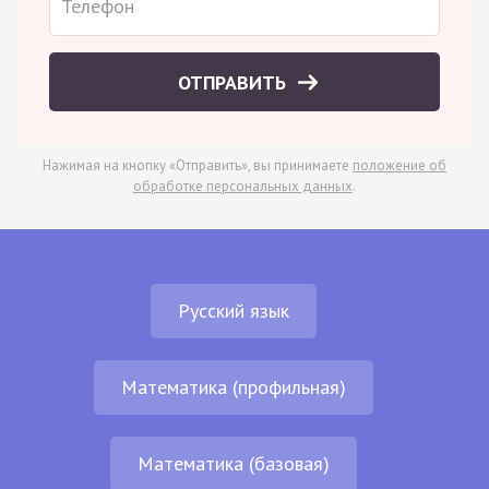
ОТПРАВИТЬ
Нажимая на кнопку «Отправить», вы принимаете
положение об
обработке персональных данных
.
Русский язык
Математика (профильная)
Математика (базовая)