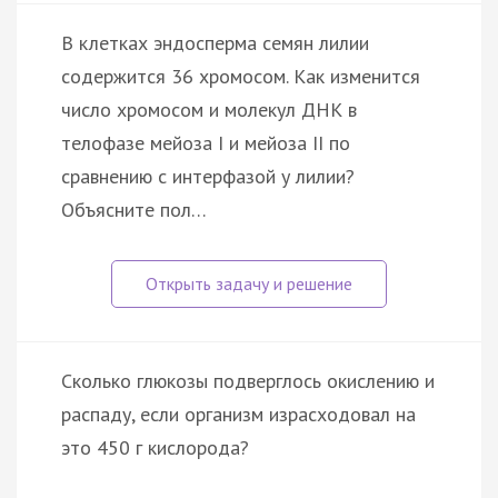
В клетках эндосперма семян лилии
содержится 36 хромосом. Как изменится
число хромосом и молекул ДНК в
телофазе мейоза I и мейоза II по
сравнению с интерфазой у лилии?
Объясните пол…
Сколько глюкозы подверглось окислению и
распаду, если организм израсходовал на
это 450 г кислорода?