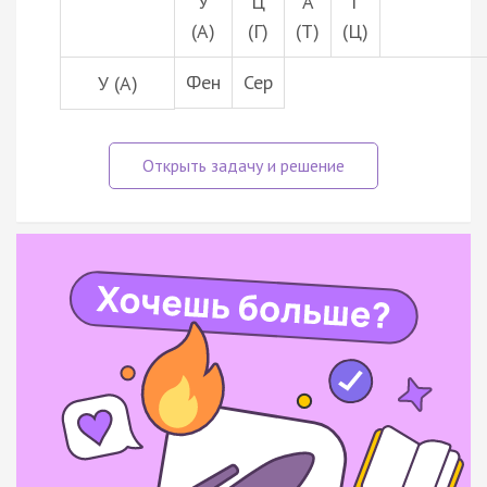
У
Ц
А
Г
(А)
(Г)
(Т)
(Ц)
Фен
Сер
У (А)