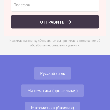
ОТПРАВИТЬ
Нажимая на кнопку «Отправить», вы принимаете
положение об
обработке персональных данных
.
Русский язык
Математика (профильная)
Математика (базовая)