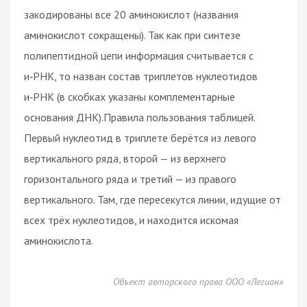
закодированы все 20 аминокислот (названия
аминокислот сокращены). Так как при синтезе
полипептидной цепи информация считывается с
и‑РНК, то назван состав триплетов нуклеотидов
и‑РНК (в скобках указаны комплементарные
основания ДНК).Правила пользования таблицей.
Первый нуклеотид в триплете берётся из левого
вертикального ряда, второй — из верхнего
горизонтального ряда и третий — из правого
вертикального. Там, где пересекутся линии, идущие от
всех трёх нуклеотидов, и находится искомая
аминокислота.
Объект авторского права ООО «Легион»