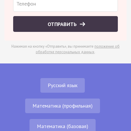
ОТПРАВИТЬ
Нажимая на кнопку «Отправить», вы принимаете
положение об
обработке персональных данных
.
Русский язык
Математика (профильная)
Математика (базовая)