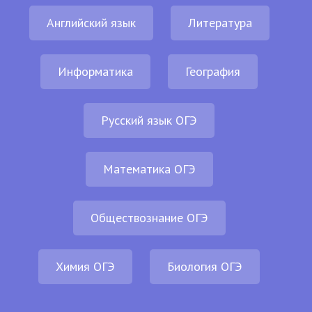
Английский язык
Литература
Информатика
География
Русский язык ОГЭ
Математика ОГЭ
Обществознание ОГЭ
Химия ОГЭ
Биология ОГЭ