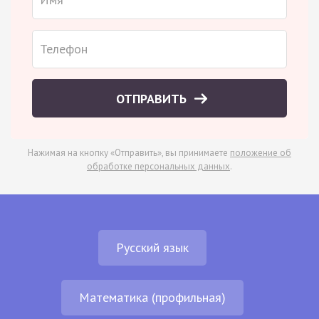
ОТПРАВИТЬ
Нажимая на кнопку «Отправить», вы принимаете
положение об
обработке персональных данных
.
Русский язык
Математика (профильная)