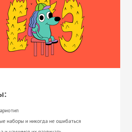
ы:
кариотип
ые наборы и никогда не ошибаться
а и научимся их различать