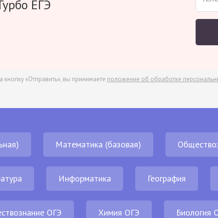
Турбо ЕГЭ
а кнопку «Отправить», вы принимаете
положение об обработке персональн
ьная)
Математика (базовая)
Общество
атура
Информатика
География
ствознание ОГЭ
Химия ОГЭ
Биология 