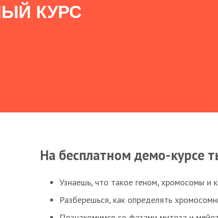
ЫЙ КУРС
На бесплатном демо-курсе т
Узнаешь, что такое геном, хромосомы и 
Разберешься, как определять хромосомн
Познакомимся со фазами митоза и мейоз