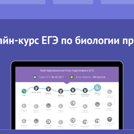
йн-курс ЕГЭ по биологии п