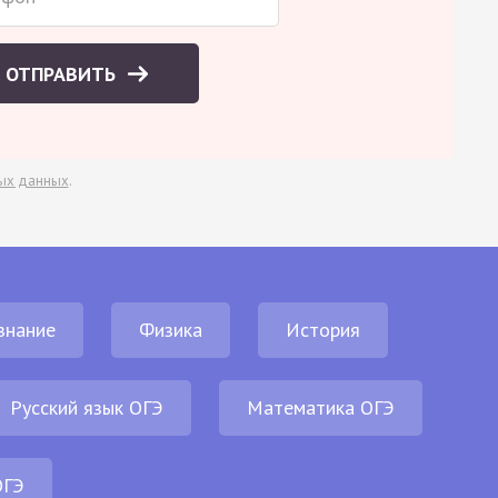
ОТПРАВИТЬ
ых данных
.
знание
Физика
История
Русский язык ОГЭ
Математика ОГЭ
ОГЭ