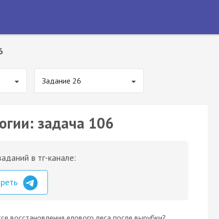
6
Задание 26
огии: задача 106
аданий в тг-канале:
треть
се восстановления елового леса после вырубки?