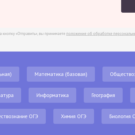
а кнопку «Отправить», вы принимаете
положение об обработке персональн
ьная)
Математика (базовая)
Общество
атура
Информатика
География
ствознание ОГЭ
Химия ОГЭ
Биология 