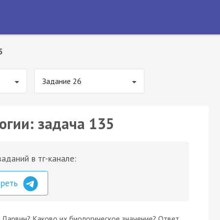
5
Задание 26
огии: задача 135
аданий в тг-канале:
треть
 Дарвин? Каково их биологическое значение? Ответ