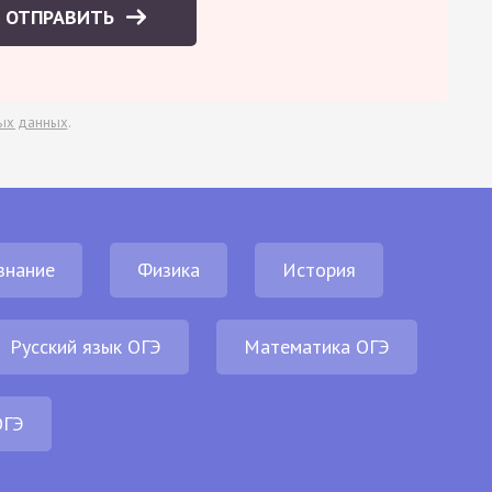
ОТПРАВИТЬ
ых данных
.
знание
Физика
История
Русский язык ОГЭ
Математика ОГЭ
ОГЭ