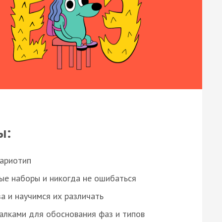
ы:
кариотип
ые наборы и никогда не ошибаться
а и научимся их различать
алками для обоснования фаз и типов