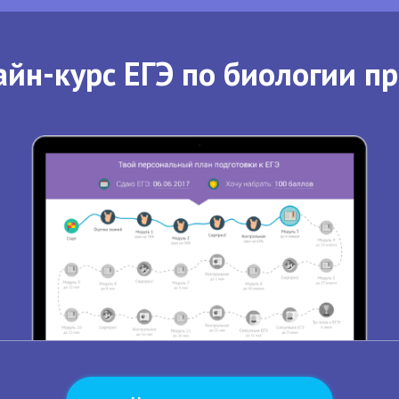
йн-курс ЕГЭ по биологии п