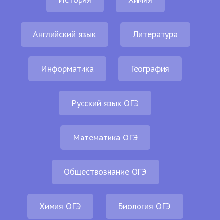
Английский язык
Литература
Информатика
География
Русский язык ОГЭ
Математика ОГЭ
Обществознание ОГЭ
Химия ОГЭ
Биология ОГЭ