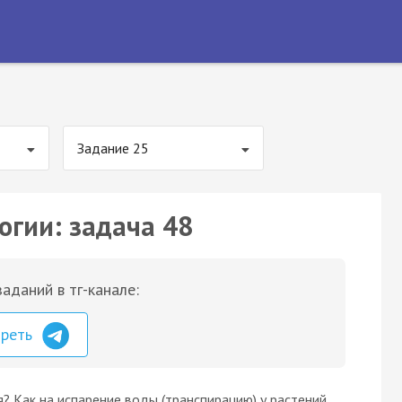
Задание 25
огии: задача 48
аданий в тг-канале:
треть
я? Как на испарение воды (транспирацию) у растений