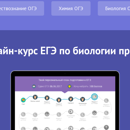
ствознание ОГЭ
Химия ОГЭ
Биология 
йн-курс ЕГЭ по биологии п