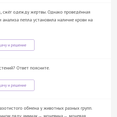
я, сжёг одежду жертвы. Однако проведённая
 анализа пепла установила наличие крови на
стений? Ответ поясните.
азотистого обмена у животных разных групп.
дённом ряду аммиак→ мочевина→ мочевая