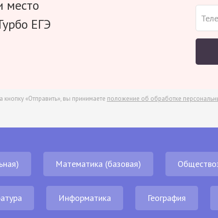
и место
Турбо ЕГЭ
а кнопку «Отправить», вы принимаете
положение об обработке персональн
ьная)
Математика (базовая)
Общество
атура
Информатика
География