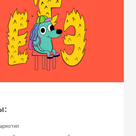
ы:
кариотип