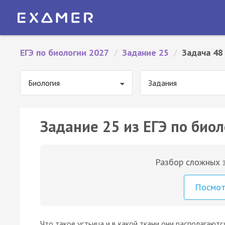
ЕГЭ по биологии 2027
/
Задание 25
/
Задача 48
Биология
Задания
Задание 25 из ЕГЭ по биол
Разбор сложных з
Посмо
Что такое устьица и в какой ткани они располагаютс