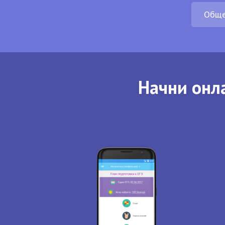
Обще
Начни онла