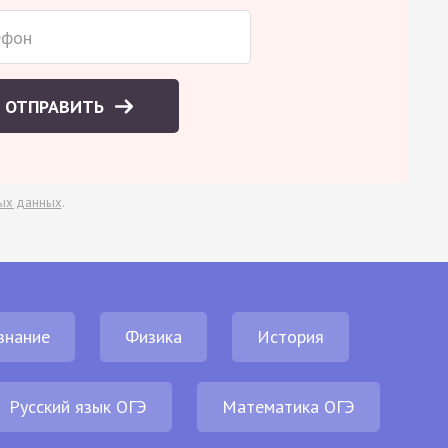
ОТПРАВИТЬ
ых данных
.
знание
Физика
История
Русский язык ОГЭ
Математика ОГЭ