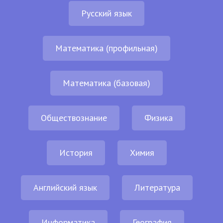
Русский язык
Математика (профильная)
Математика (базовая)
Обществознание
Физика
История
Химия
Английский язык
Литература
Информатика
География