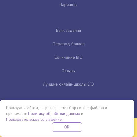
Варианты
Банк заданий
Перевод баллов
Сочинение ЕГЭ
Отзывы
Лучшие онлайн-школы ЕГЭ
Пользуясь сайтом, вы разрешаете сбор cookie-файлов и
принимаете
Политику обработки данных
и
Пользовательское соглашение
.
Бесплатная летняя школа
OK
ПОДРОБНЕЕ
ПРОВЕДИ ЭТО ЛЕТО С ПОЛЬЗОЙ