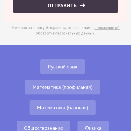
ОТПРАВИТЬ
Нажимая на кнопку «Отправить», вы принимаете
положение об
обработке персональных данных
.
Русский язык
Математика (профильная)
Математика (базовая)
Обществознание
Физика