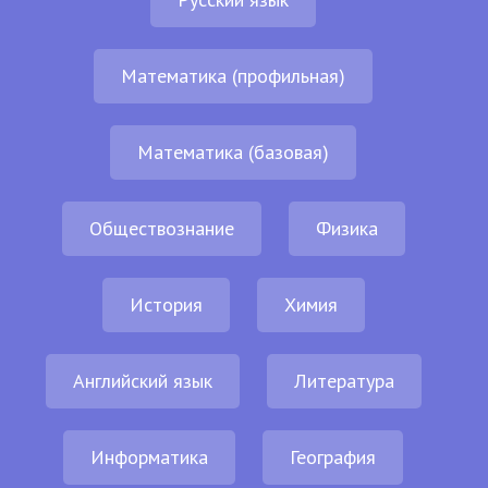
Математика (профильная)
Математика (базовая)
Обществознание
Физика
История
Химия
Английский язык
Литература
Информатика
География