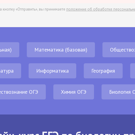
а кнопку «Отправить», вы принимаете
положение об обработке персональн
ьная)
Математика (базовая)
Общество
атура
Информатика
География
ствознание ОГЭ
Химия ОГЭ
Биология 