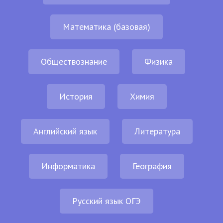
Математика (базовая)
Обществознание
Физика
История
Химия
Английский язык
Литература
Информатика
География
Русский язык ОГЭ