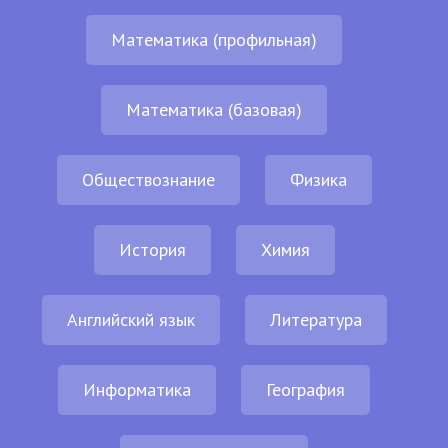
Математика (профильная)
Математика (базовая)
Обществознание
Физика
История
Химия
Английский язык
Литература
Информатика
География