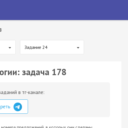
8
Задание 24
огии: задача 178
аданий в тг-канале:
треть
 номера предложений, в которых они сделаны,