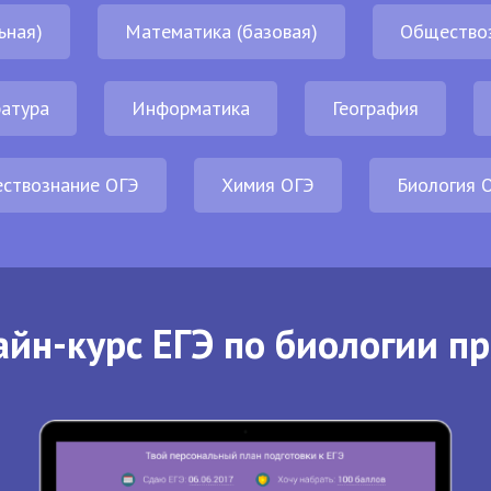
ьная)
Математика (базовая)
Общество
атура
Информатика
География
ствознание ОГЭ
Химия ОГЭ
Биология 
йн-курс ЕГЭ по биологии п