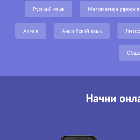
Русский язык
Математика (профил
Химия
Английский язык
Литер
Обще
Начни онла