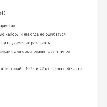
ы:
кариотип
ые наборы и никогда не ошибаться
а и научимся их различать
алками для обоснования фаз и типов
8 в тестовой и №24 и 27 в письменной части