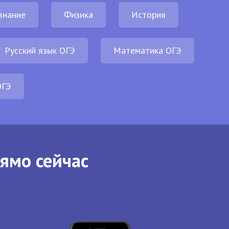
знание
Физика
История
Русский язык ОГЭ
Математика ОГЭ
ОГЭ
рямо сейчас