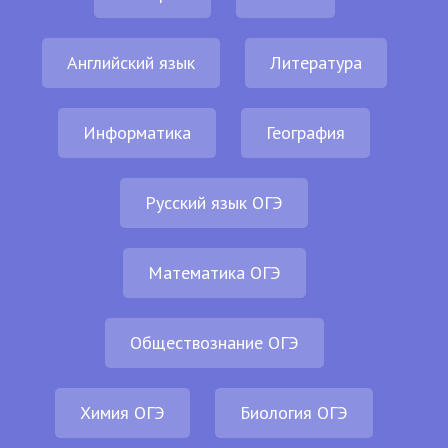
Английский язык
Литература
Информатика
География
Русский язык ОГЭ
Математика ОГЭ
Обществознание ОГЭ
Химия ОГЭ
Биология ОГЭ