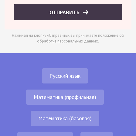
ОТПРАВИТЬ
Нажимая на кнопку «Отправить», вы принимаете
положение об
обработке персональных данных
.
Русский язык
Математика (профильная)
Математика (базовая)