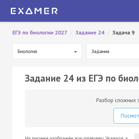
ЕГЭ по биологии 2027
/
Задание 24
/
Задача 9
Биология
Задания
Задание 24 из ЕГЭ по биол
Разбор сложных з
Посмо
На рисунке изображён жук-плавунец. Укажите, к