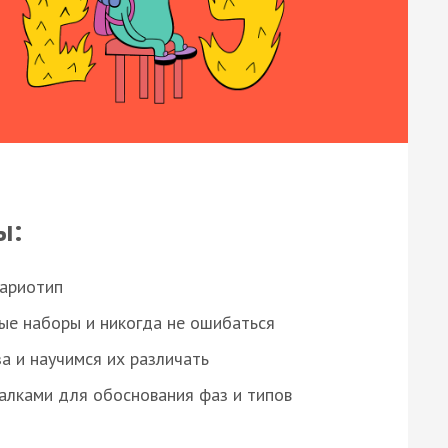
ы:
кариотип
ые наборы и никогда не ошибаться
а и научимся их различать
алками для обоснования фаз и типов