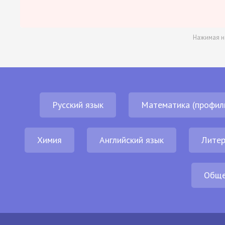
Нажимая н
Русский язык
Математика (профил
Химия
Английский язык
Литер
Обще