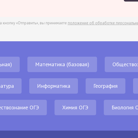
а кнопку «Отправить», вы принимаете
положение об обработке персональн
ьная)
Математика (базовая)
Общество
атура
Информатика
География
ствознание ОГЭ
Химия ОГЭ
Биология 