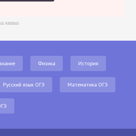
ых данных
.
знание
Физика
История
Русский язык ОГЭ
Математика ОГЭ
ОГЭ