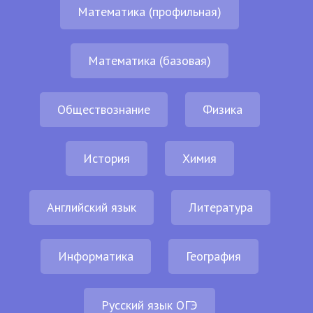
Математика (профильная)
Математика (базовая)
Обществознание
Физика
История
Химия
Английский язык
Литература
Информатика
География
Русский язык ОГЭ