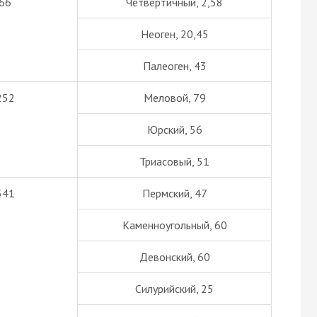
66
Четвертичный, 2,58
Неоген, 20,45
Палеоген, 43
252
Меловой, 79
Юрский, 56
Триасовый, 51
541
Пермский, 47
Каменноугольный, 60
Девонский, 60
Силурийский, 25