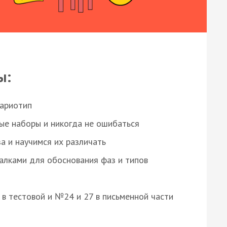
ы:
кариотип
ые наборы и никогда не ошибаться
а и научимся их различать
алками для обоснования фаз и типов
8 в тестовой и №24 и 27 в письменной части