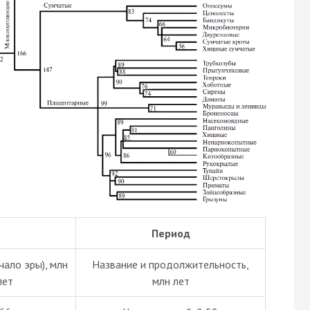
Период
чало эры), млн
Название и продолжительность,
лет
млн лет