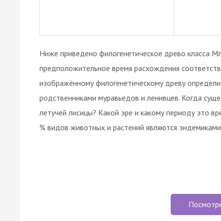
Ниже приведено филогенетическое древо класса Мл
предположительное время расхождения соответству
изображённому филогенетическому древу определи
родственниками муравьедов и ленивцев. Когда сущ
летучей лисицы? Какой эре и какому периоду это в
% видов животных и растений являются эндемиками
Посмотр