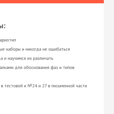
ы:
кариотип
ые наборы и никогда не ошибаться
а и научимся их различать
алками для обоснования фаз и типов
8 в тестовой и №24 и 27 в письменной части