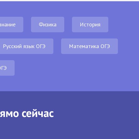
знание
Физика
История
Русский язык ОГЭ
Математика ОГЭ
ОГЭ
рямо сейчас