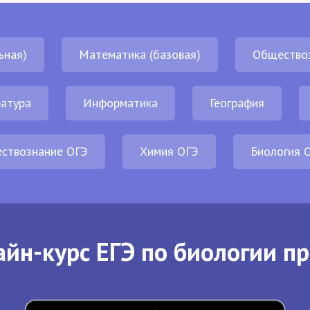
ьная)
Математика (базовая)
Общество
атура
Информатика
География
ствознание ОГЭ
Химия ОГЭ
Биология 
йн-курс ЕГЭ по биологии п