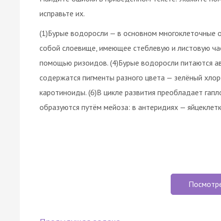
исправьте их.
(1)Бурые водоросли — в основном многоклеточные о
собой слоевище, имеющее стеблевую и листовую час
помощью ризоидов. (4)Бурые водоросли питаются ав
содержатся пигменты разного цвета — зелёный хло
каротиноиды. (6)В цикле развития преобладает гапло
образуются путём мейоза: в антеридиях — яйцеклетк
Посмотр