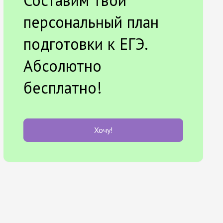
Составим твой
персональный план
подготовки к ЕГЭ.
Абсолютно
бесплатно!
Хочу!