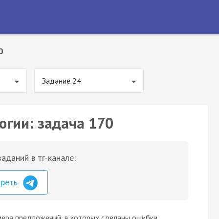
0
Задание 24
огии: задача 170
аданий в тг-канале:
треть
мера предложений, в которых сделаны ошибки,