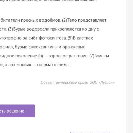
битатели пресных водоёмов. (2)Тело представляет
ти. (3)Бурые водоросли прикрепляются ко дну с
тотрофно за счёт фотосинтеза. (5)В клетках
рофилл, бурые фукоксантины и оранжевые
идное поколение (n) — взрослое растение. (7)Гаметы
и, в архегониях — сперматозоиды.
Объект авторского права ООО «Легион»
еть решение