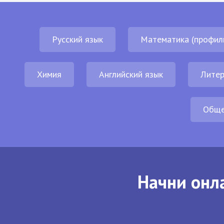
Русский язык
Математика (профил
Химия
Английский язык
Литер
Обще
Начни онла