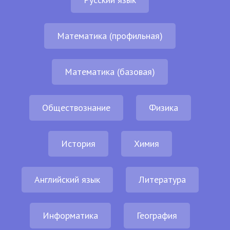
Математика (профильная)
Математика (базовая)
Обществознание
Физика
История
Химия
Английский язык
Литература
Информатика
География