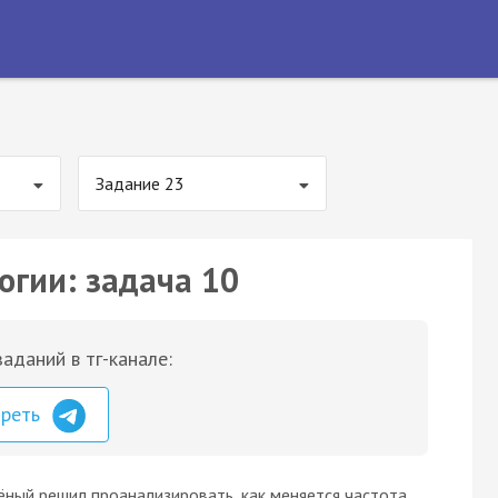
Задание 23
огии: задача 10
аданий в тг-канале:
треть
ёный решил проанализировать, как меняется частота