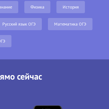
знание
Физика
История
Русский язык ОГЭ
Математика ОГЭ
ОГЭ
рямо сейчас