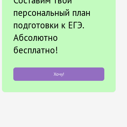
Составим твой
персональный план
подготовки к ЕГЭ.
Абсолютно
бесплатно!
Хочу!