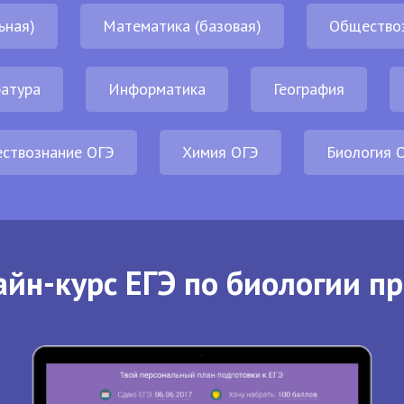
ьная)
Математика (базовая)
Общество
атура
Информатика
География
ствознание ОГЭ
Химия ОГЭ
Биология 
йн-курс ЕГЭ по биологии п