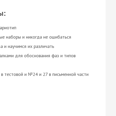
ы:
кариотип
ые наборы и никогда не ошибаться
а и научимся их различать
алками для обоснования фаз и типов
8 в тестовой и №24 и 27 в письменной части