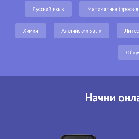
Русский язык
Математика (профил
Химия
Английский язык
Литер
Обще
Начни онла