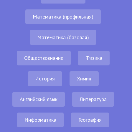
Математика (профильная)
Математика (базовая)
Обществознание
Физика
История
Химия
Английский язык
Литература
Информатика
География