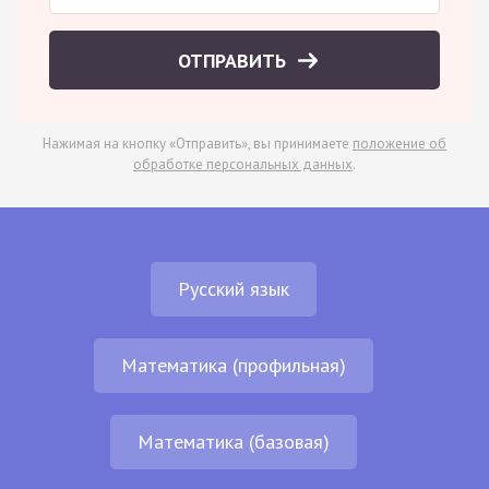
ОТПРАВИТЬ
Нажимая на кнопку «Отправить», вы принимаете
положение об
обработке персональных данных
.
Русский язык
Математика (профильная)
Математика (базовая)