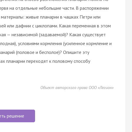
ервя на отдельные небольшие части. В распоряжении
материалы: живые планарии в чашках Петри или
вей или дафнии с циклопами. Какая переменная в этом
кая — независимой (задаваемой)? Какая существует
лодная), условиями кормления (усиленное кормление и
ланарий (половое и бесполое)? Опишите эту
мах планарии переходят к половому способу
Объект авторского права ООО «Легион»
еть решение