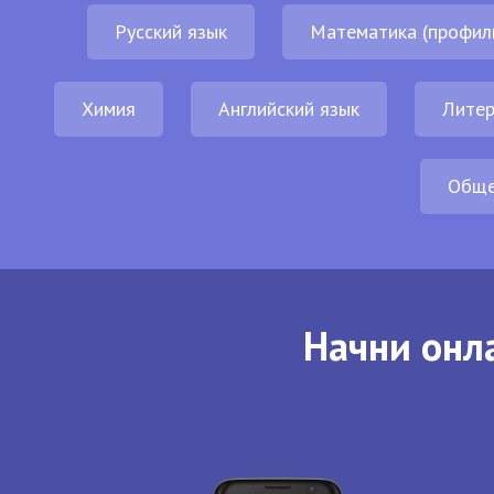
Русский язык
Математика (профил
Химия
Английский язык
Литер
Обще
Начни онла