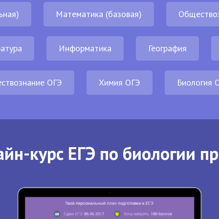
ьная)
Математика (базовая)
Общество
атура
Информатика
География
ствознание ОГЭ
Химия ОГЭ
Биология 
йн-курс ЕГЭ по биологии п