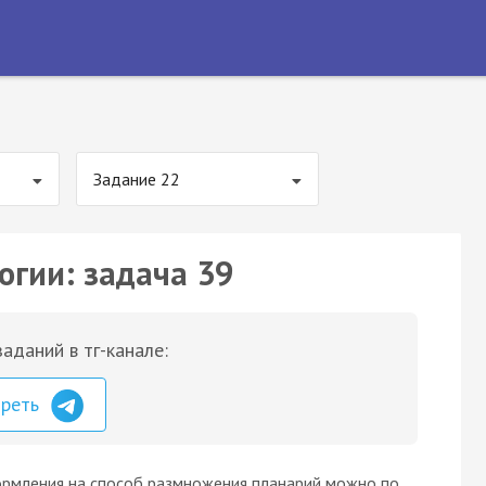
Задание 22
огии: задача 39
аданий в тг-канале:
треть
ормления на способ размножения планарий можно по