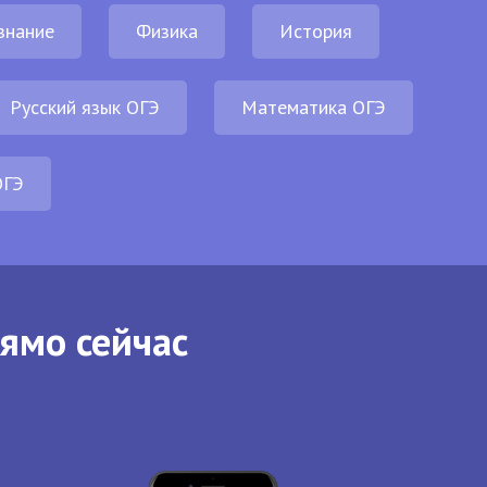
знание
Физика
История
Русский язык ОГЭ
Математика ОГЭ
ОГЭ
рямо сейчас