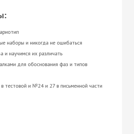
ы:
кариотип
ые наборы и никогда не ошибаться
а и научимся их различать
алками для обоснования фаз и типов
8 в тестовой и №24 и 27 в письменной части