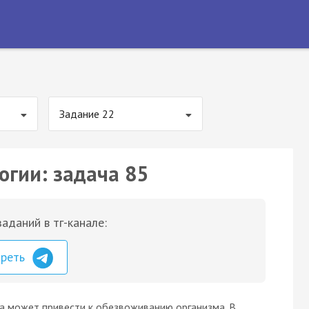
Задание 22
огии: задача 85
аданий в тг-канале:
треть
а может привести к обезвоживанию организма. В