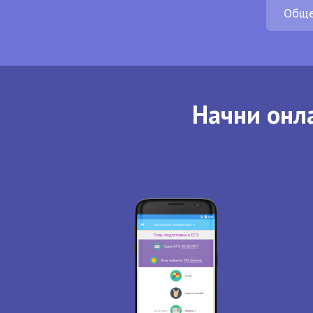
Обще
Начни онла