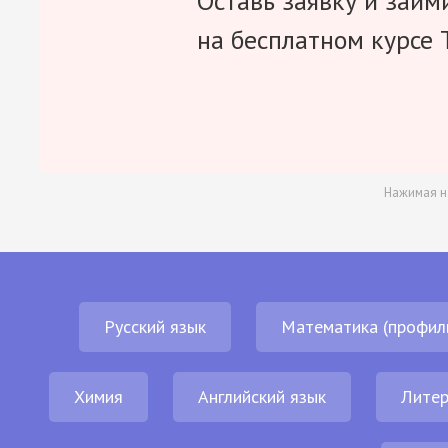
Оставь заявку и займ
на бесплатном курсе 
Нажимая н
Русский язык
Математика (профил
Химия
Английский язык
Литер