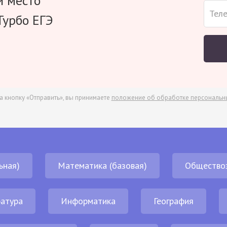
и место
Турбо ЕГЭ
а кнопку «Отправить», вы принимаете
положение об обработке персональн
ьная)
Математика (базовая)
Общество
атура
Информатика
География