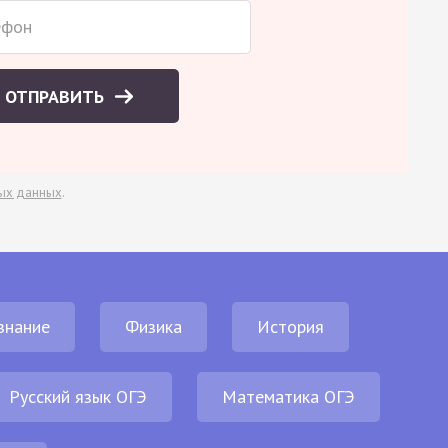
ОТПРАВИТЬ
ых данных
.
знание
Физика
История
Русский язык ОГЭ
Математика ОГЭ