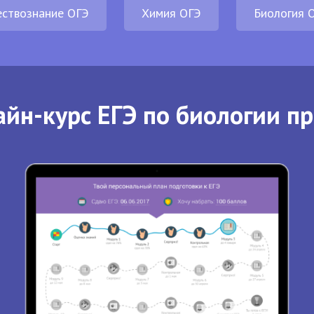
ствознание ОГЭ
Химия ОГЭ
Биология 
йн-курс ЕГЭ по биологии п