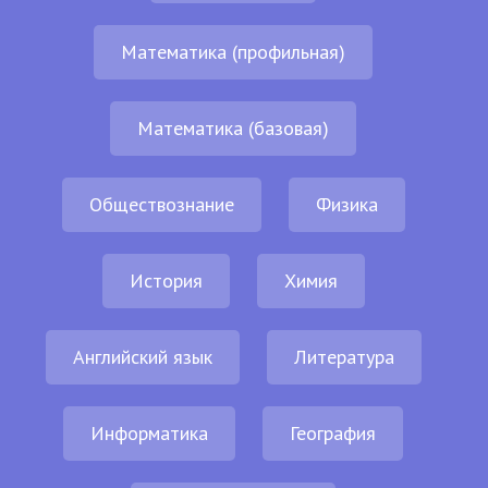
Математика (профильная)
Математика (базовая)
Обществознание
Физика
История
Химия
Английский язык
Литература
Информатика
География