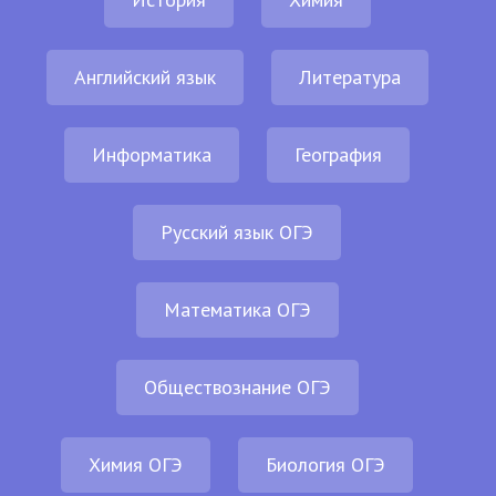
Английский язык
Литература
Информатика
География
Русский язык ОГЭ
Математика ОГЭ
Обществознание ОГЭ
Химия ОГЭ
Биология ОГЭ