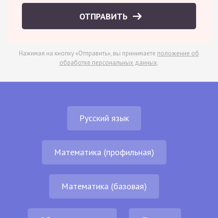
ОТПРАВИТЬ
Нажимая на кнопку «Отправить», вы принимаете
положение об
обработке персональных данных
.
Русский язык
Математика (профильная)
Математика (базовая)