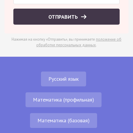
ОТПРАВИТЬ
Нажимая на кнопку «Отправить», вы принимаете
положение об
обработке персональных данных
.
Русский язык
Математика (профильная)
Математика (базовая)