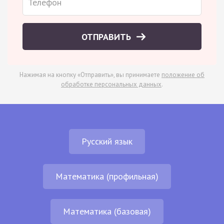
ОТПРАВИТЬ
Нажимая на кнопку «Отправить», вы принимаете
положение об
обработке персональных данных
.
Русский язык
Математика (профильная)
Математика (базовая)