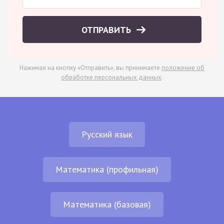
ОТПРАВИТЬ
Нажимая на кнопку «Отправить», вы принимаете
положение об
обработке персональных данных
.
Русский язык
Математика (профильная)
Математика (базовая)