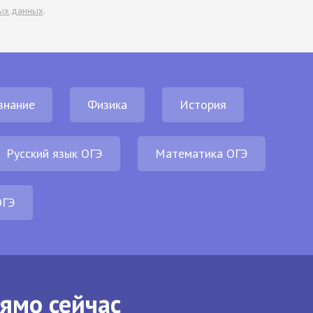
ых данных
.
знание
Физика
История
Русский язык ОГЭ
Математика ОГЭ
ОГЭ
рямо сейчас