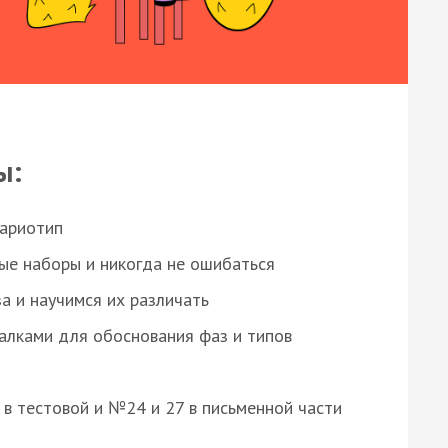
ы:
кариотип
ые наборы и никогда не ошибаться
а и научимся их различать
алками для обоснования фаз и типов
8 в тестовой и №24 и 27 в письменной части