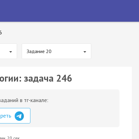
6
Задание 20
огии: задача 246
аданий в тг-канале:
треть
ин. 20 сек.