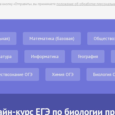
а кнопку «Отправить», вы принимаете
положение об обработке персональн
ьная)
Математика (базовая)
Общество
атура
Информатика
География
ствознание ОГЭ
Химия ОГЭ
Биология 
йн-курс ЕГЭ по биологии п