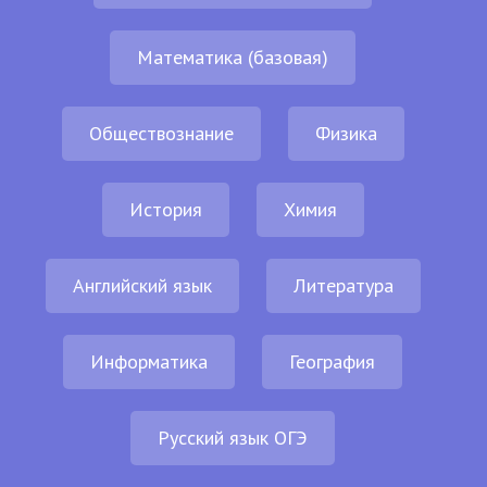
Математика (базовая)
Обществознание
Физика
История
Химия
Английский язык
Литература
Информатика
География
Русский язык ОГЭ