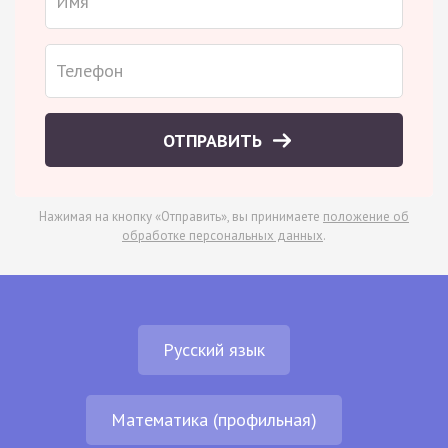
ОТПРАВИТЬ
Нажимая на кнопку «Отправить», вы принимаете
положение об
обработке персональных данных
.
Русский язык
Математика (профильная)