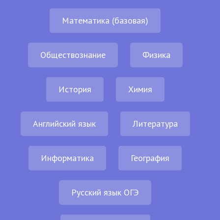
Математика (базовая)
Обществознание
Физика
История
Химия
Английский язык
Литература
Информатика
География
Русский язык ОГЭ