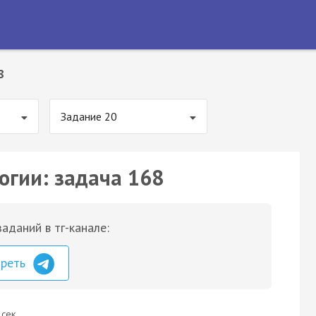
8
Задание 20
огии: задача 168
аданий в тг-канале:
треть
 сек.