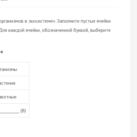
рганизмов в экосистеме». Заполните пустые ячейки
 Для каждой ячейки, обозначенной буквой, выберите
ме
ганизмы
астения
вотные
_________ (В)