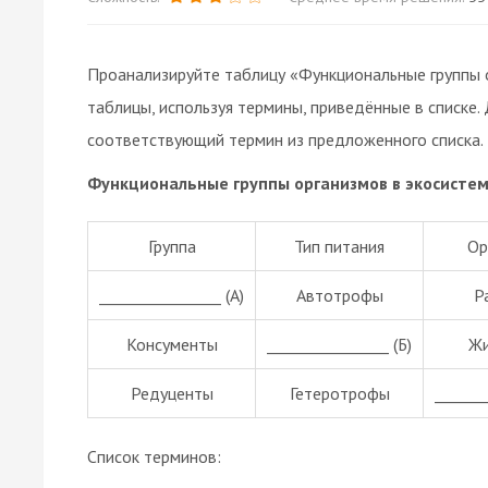
Проанализируйте таблицу «Функциональные группы о
таблицы, используя термины, приведённые в списке.
соответствующий термин из предложенного списка.
Функциональные группы организмов в экосисте
Группа
Тип питания
Ор
________________ (А)
Автотрофы
Р
Консументы
________________ (Б)
Жи
Редуценты
Гетеротрофы
_______
Список терминов: