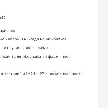
ы:
кариотип
ые наборы и никогда не ошибаться
а и научимся их различать
алками для обоснования фаз и типов
8 в тестовой и №24 и 27 в письменной части