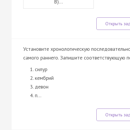
В)…
Установите хронологическую последовательно
самого раннего. Запишите соответствующую п
силур
кембрий
девон
п…