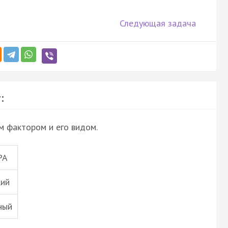
Следующая задача
:
м фактором и его видом.
РА
кий
ный