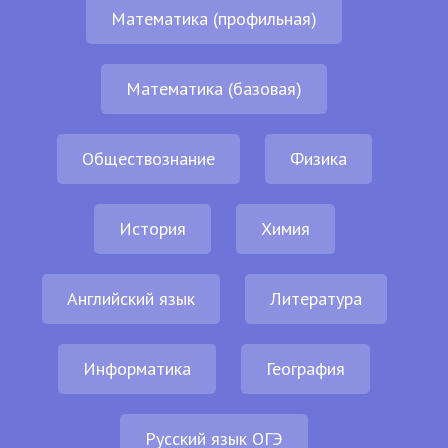
Математика (профильная)
Математика (базовая)
Обществознание
Физика
История
Химия
Английский язык
Литература
Информатика
География
Русский язык ОГЭ