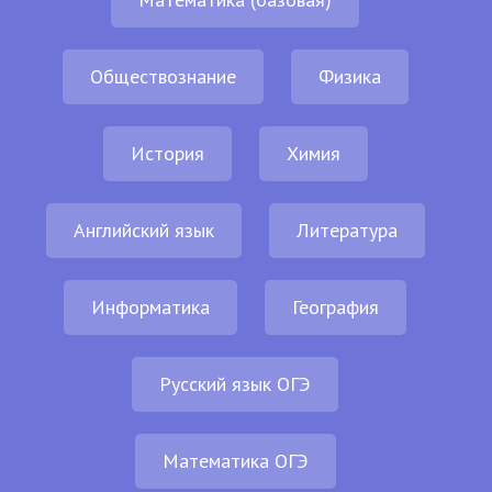
Обществознание
Физика
История
Химия
Английский язык
Литература
Информатика
География
Русский язык ОГЭ
Математика ОГЭ