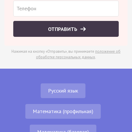
ОТПРАВИТЬ
Нажимая на кнопку «Отправить», вы принимаете
положение об
обработке персональных данных
.
Русский язык
Математика (профильная)
Математика (базовая)