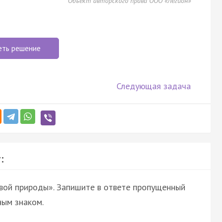
Объект авторского права ООО «Легион»
еть решение
Следующая задача
:
вой природы». Запишите в ответе пропущенный
ным знаком.