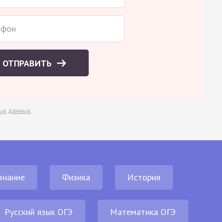
ОТПРАВИТЬ
ых данных
.
знание
Физика
История
Русский язык ОГЭ
Математика ОГЭ