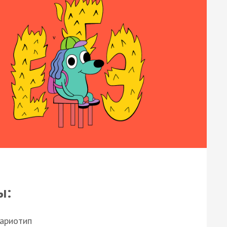
ы:
кариотип