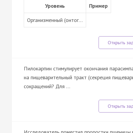
Уровень
Пример
Организменный (онтог…
Пилокарпин стимулирует окончания парасимпа
на пищеварительный тракт (секреция пищевар
сокращений? Для …
Исследователь поместил проростки пшеницы в