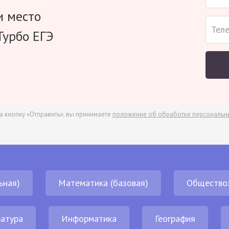
и место
Турбо ЕГЭ
а кнопку «Отправить», вы принимаете
положение об обработке персональн
ьная)
Математика (базовая)
Общество
атура
Информатика
География